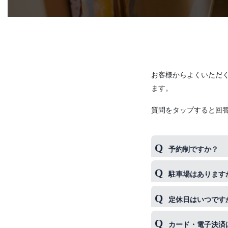
お客様からよくいただ
ます。
質問をタップすると回
予約制ですか？
99％のお客様が
駐車場はあります
ますので、事前の
提携はしておりま
定休日はいつです
すいので公共交通
毎週火曜日（祝日
カード・電子決済