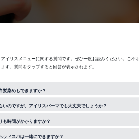
くアイリスメニューに関する質問です。ぜひ一度お読みください。ご不
します。質問をタップすると回答が表示されます。
白髪染めもできますか？
ております。実際アイリスカラーで白髪染めをされているお客様も非常
らいのですが、アイリスパーマでも大丈夫でしょうか？
の毛を守ってくれるので、繰り返し染められている方は特に効果を実感
って薬剤の浸透力、反応効率が高まる為、かかりづらい方にもより綺麗
りも時間がかかりますか？
です。
メしております。特にトリートメントと一緒に施術をされると圧倒的な
ヘッドスパは一緒にできますか？