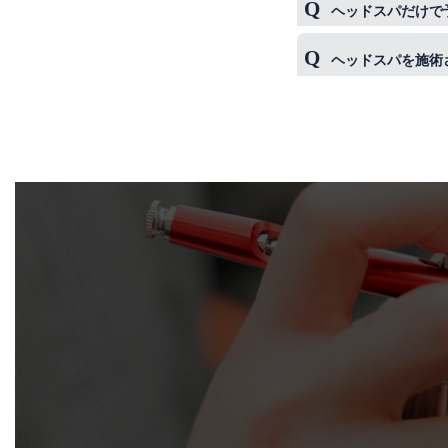
ヘッドスパは4週
ヘッドスパだけで
てスタッフにご相
もちろん可能でご
ヘッドスパを施術
いらっしゃいます
施術された時間帯
がどうしても気に