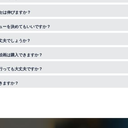
rd／JCB／American Express／Diners／PayPay・QUICPay・iD・Ap
rでクセは伸びますか？
ます。
る乾燥、広がりを抑える＝Re-birth hair。 元々の髪の毛のクセを
ューを決めてもいいですか？
th hairと縮毛矯正を組み合わせることもできます。
の混雑状況やその後の予約状況によっては全てのご要望に添えない場合
丈夫でしょうか？
irth hairは同時に施術できますか？ 可能です。組み合わせて施術することでRe
めることができます。
性専用の商品やメニューもございますので安心していらしてください。
絵画は購入できますか？
す。一部非売品もございますので、値段等と合わせてスタッフまでご確
行っても大丈夫ですか？
員様でしたら240円で施術させて頂いております。
きますか？
％引きで施術させて頂きます。ですが、大人の為の癒しの空間になって
ち着くまでお待ちいただく場合もございますのでご了承くださいませ。