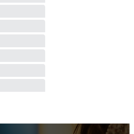
ple Pay・各種交通系マネ
伸ばす＝縮毛矯正 にな
もございますのでご了
-birth hairの効
認くださいませ。
いる為、泣き止まない