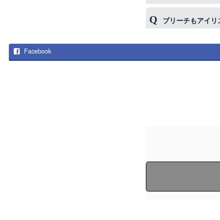
ると思います。
仰向けの状態が苦
ブリーチもアイリ
是非体験してみて
の方への施術はオ
はい、ご用意して
Facebook