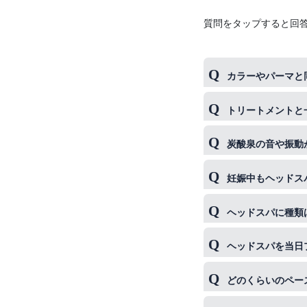
質問をタップすると回
カラーやパーマと
残留物を除去して
トリートメントと
を促してしまう場
シャンプーでは落
炭酸泉の音や振動
くれ、相乗効果が
炭酸泉を使用しな
妊娠中もヘッドス
仰向けの状態が苦
ヘッドスパに種類
の方への施術はオ
常時４種類、季節
ヘッドスパを当日
基本的には可能で
どのくらいのペー
認くださいませ。