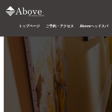
コ
ナ
ン
ビ
テ
ゲ
ン
ー
ツ
シ
トップページ
ご予約・アクセス
Aboveヘッドスパ
へ
ョ
ス
ン
キ
に
ッ
移
プ
動