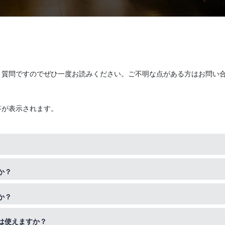
く質問ですのでぜひ一度お読みください。ご不明な点がある方はお問い
答が表示されます。
予約でご来店頂いております。予約状況によっては予約なしのお客様は
か？
ご予約をお願い致します。
せんが吉祥寺店隣、ファミリーマートさんの裏手にコインパーキングは
か？
機関でのご来店をお勧めいたします。
含む）、年末年始12月31日〜1月4日になります。（その他臨時休業を
は使えますか？