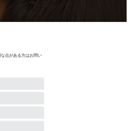
明な点がある方はお問い
に多いです。
していただけると思い
なパーマをかけやすく
艶・手触りを実感頂け