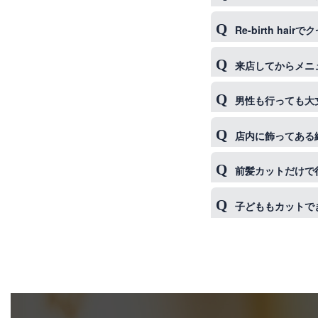
す）
VISA／MasterCa
Re-birth hai
ー がご利用頂け
ダメージ・乾燥によ
来店してからメニ
ります。Re-bir
大丈夫です。店内
男性も行っても大
ヘッドスパとRe-b
承ください。
果を最大限まで高
もちろんです。男
店内に飾ってある
はい、購入できま
前髪カットだけで
もちろんです。会
子どももカットで
小学生以下は40
等の場合は一旦落