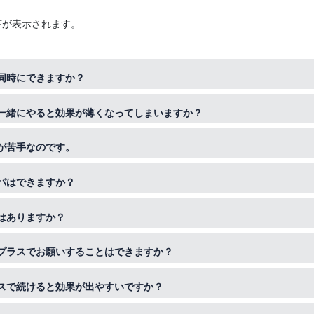
答が表示されます。
同時にできますか？
くれる特性もありますのでとてもおすすめです。使用しているカラー剤
一緒にやると効果が薄くなってしまいますか？
合もありますので、スタッフにご相談くださいませ。
ちない汚れをしっかりと浮かして落とした上でのトリートメントは非常
が苦手なのです。
見込まれますので大変おすすめになります。
いヘッドスパにもアレンジ可能となっております。詳しくはスタッフに
パはできますか？
しくなってしまったり、ホルモンバランスへの影響がある場合がござい
はありますか？
ススメしておりません。
によって限定メニューも用意しております。ご来店時にスタッフにご確
プラスでお願いすることはできますか？
す。当時の予約状況によってお受けできない場合もありますので、スタ
スで続けると効果が出やすいですか？