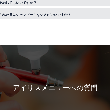
間、28日に1回が最も効果の見込まれる最適な周期になります。来店ペ
予約してもいいですか？
談くださいませ。
ざいます。お仕事終わりや、朝、昼のリフレッシュにヘッドスパだけで
された日はシャンプーしない方がいいですか？
。是非気軽にいらしてください。
にもよりますが、基本的にはその日のシャンプーは必要ありません。施
なる場合は、シャワーのみで優しく洗い流してあげるだけで十分です。
アイリスメニューへの質問