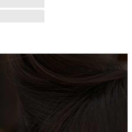
ースやご予算に合わせ
ご利用される方も沢山
術後に着いた汗や汚れ